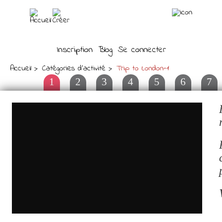
Inscription
Blog
Se connecter
Accueil
Catégories d'activité
Trip to London-1
1
2
3
4
5
6
7