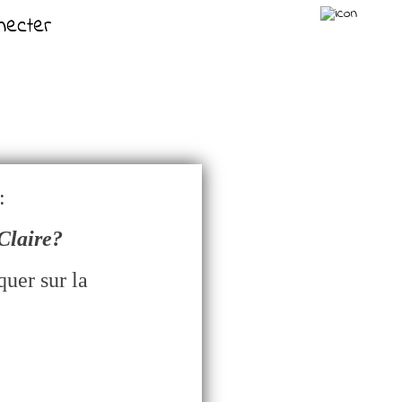
necter
necter
:
Claire?
quer sur la