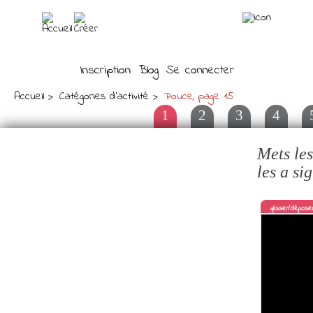
Inscription
Blog
Se connecter
Accueil
Catégories d'activité
Pouce, page 15
1
2
3
4
Mets les
les a si
glisser/dépose