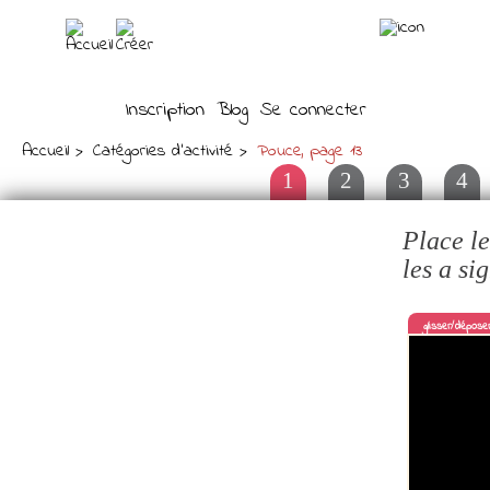
Inscription
Blog
Se connecter
Accueil
Catégories d'activité
Pouce, page 13
1
2
3
4
Place le
les a si
glisser/dépose