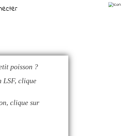
necter
necter
tit poisson ?
n LSF, clique
on, clique sur