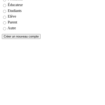
Éducateur
Etudiants
Elève
Parent
Autre