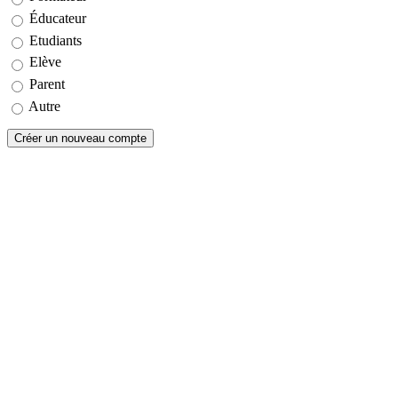
Éducateur
Etudiants
Elève
Parent
Autre